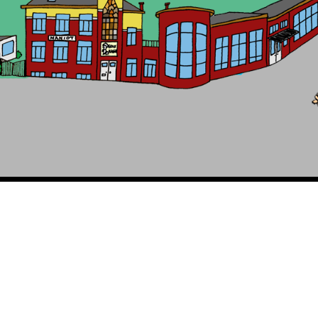
ienvenue sur le site web de l'école Naniot: www.naniot.be (Groupe scolaire Célestin Freinet de Liège en belgiqu
Groupe scolaire Célestin Freinet de Liège (Belgique) : École Naniot